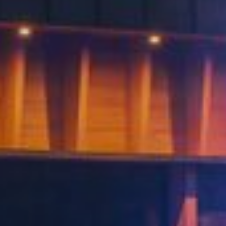
HOTEL
Dzieci
OFERTY
SPECJALNE
Narty
POKOJE
Biznes
RESTAURACJA