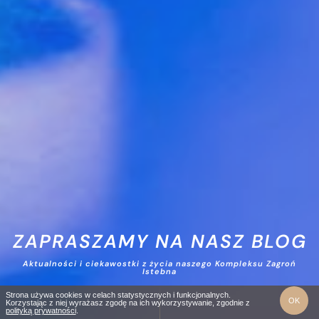
ZAPRASZAMY NA NASZ BLOG
Aktualności i ciekawostki z życia naszego Kompleksu Zagroń
Istebna
Zajrzyj
na
Strona używa cookies w celach statystycznych i funkcjonalnych.
nasz
OK
Korzystając z niej wyrażasz zgodę na ich wykorzystywanie, zgodnie z
blog
polityką prywatności
.