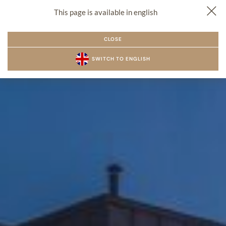
This page is available in english
PL
EN
CZ
REZERWACJA
MENU
CLOSE
SWITCH TO ENGLISH