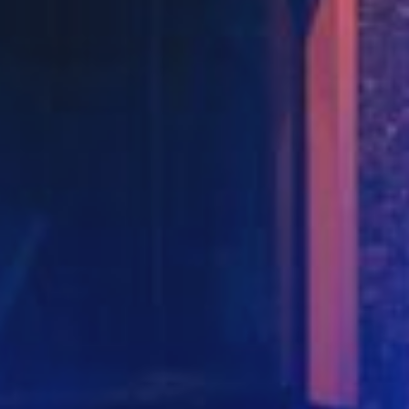
PARK WODNY
Wesela i przyjęcia
Imprezy
MEDICAL SPA
Otwarcie lato 2026
ATRAKCJE
Saunarium
GALERIA
200m od kompleksu
Zagroń
Pensjonat
KONTAKT