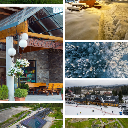
HOTEL
Dzieci
OFERTY
SPECJALNE
Narty
POKOJE
Biznes
RESTAURACJA
PARK WODNY
Wesela i przyjęcia
Imprezy
MEDICAL SPA