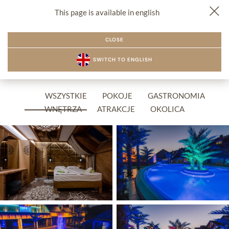
This page is available in english
PL
EN
CZ
REZERWACJA
MENU
CLOSE
SWITCH TO ENGLISH
Galeria zdjęć ZAGROŃ
WSZYSTKIE
POKOJE
GASTRONOMIA
WNĘTRZA
ATRAKCJE
OKOLICA