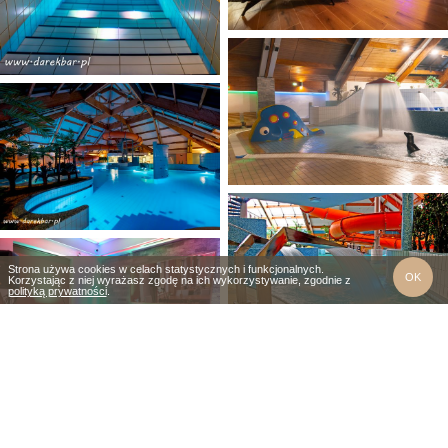
Zajrzyj
na
Strona używa cookies w celach statystycznych i funkcjonalnych.
nasz
OK
Korzystając z niej wyrażasz zgodę na ich wykorzystywanie, zgodnie z
blog
polityką prywatności
.
ZADZWOŃ
DOJAZD
KUP VOUCHER
KAMERA