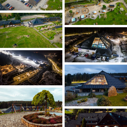
Otwarcie lato 2026
ATRAKCJE
Saunarium
GALERIA
200m od kompleksu
Zagroń
Pensjonat
KONTAKT