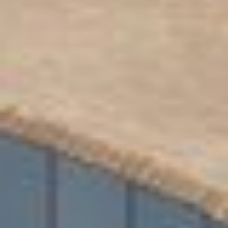
GALERIA
200m od kompleksu
Zagroń
Pensjonat
KONTAKT