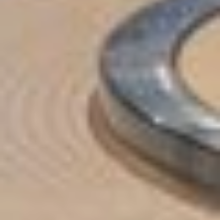
HOTEL
Dzieci
OFERTY
SPECJALNE
Narty
POKOJE
Biznes
RESTAURACJA
PARK WODNY
Wesela i przyjęcia
Imprezy
MEDICAL SPA
Otwarcie lato 2026
ATRAKCJE
Saunarium