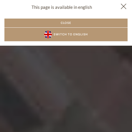
This page is available in english
PL
EN
CZ
REZERWACJA
MENU
CLOSE
SWITCH TO ENGLISH