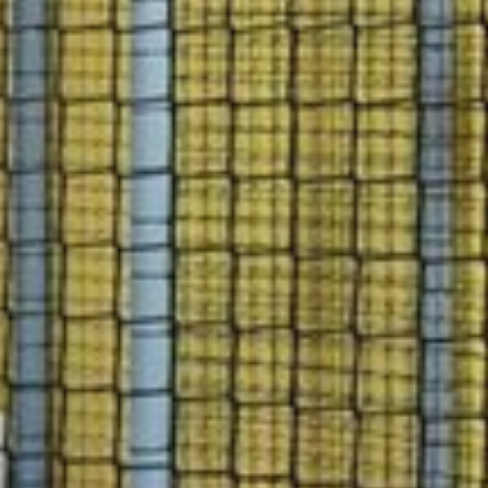
ODNY
Wesela i
Im
 SPA
Otwarci
Sa
JE
200m od
Pe
T