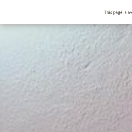
This page is av
REZERWACJA
KUP VOUCHER