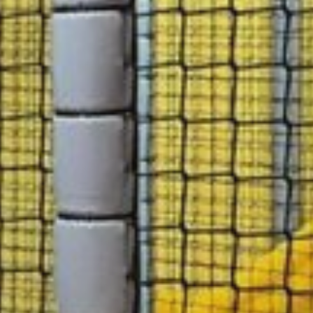
 przyjęcia
prezy
e lato 2026
unarium
 kompleksu Zagroń
nsjonat