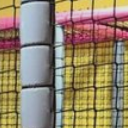
ieci
rty
znes