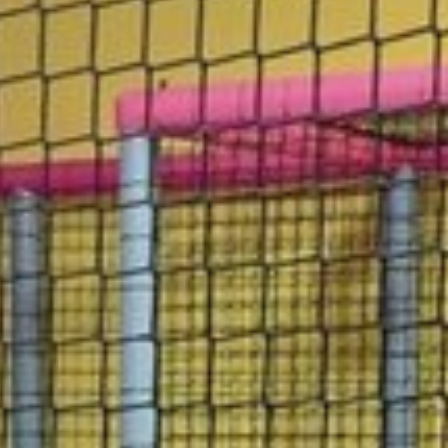
Dz
SPECJALNE
Na
RACJA
Bi