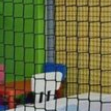
PARK W
MEDICAL
ATRAKC
GALERIA
KONTAK