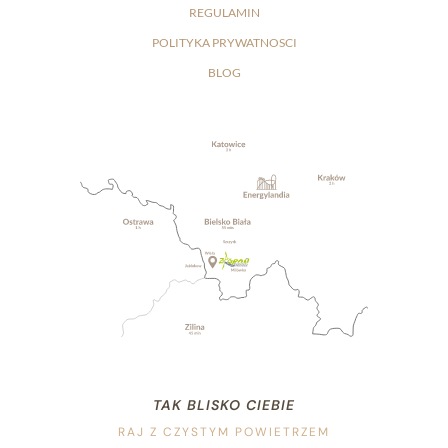
REGULAMIN
POKOJE
Biznes
POLITYKA PRYWATNOSCI
RESTAURACJA
BLOG
PARK WODNY
Wesela i przyjęcia
Imprezy
MEDICAL SPA
Otwarcie lato 2026
ATRAKCJE
Saunarium
GALERIA
200m od kompleksu
Zagroń
Pensjonat
KONTAKT
TAK BLISKO CIEBIE
RAJ Z CZYSTYM POWIETRZEM