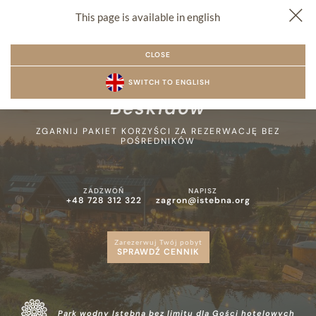
This page is available in english
PL
EN
CZ
REZERWACJA
MENU
CLOSE
Zarezerwuj nocleg w sercu
SWITCH TO ENGLISH
Beskidów
ZGARNIJ PAKIET KORZYŚCI ZA REZERWACJĘ BEZ
POŚREDNIKÓW
ZADZWOŃ
NAPISZ
+48 728 312 322
zagron@istebna.org
Zarezerwuj Twój pobyt
SPRAWDŹ CENNIK
Park wodny Istebna bez limitu dla Gości hotelowych