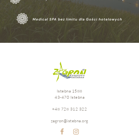
Medical SPA bez limitu dla Gości hotelowych
Istebna 1588
43-470 Istebna
+48 728 312 322
HOTEL
Dzieci
zagron@istebna.org
OFERTY
SPECJALNE
Narty