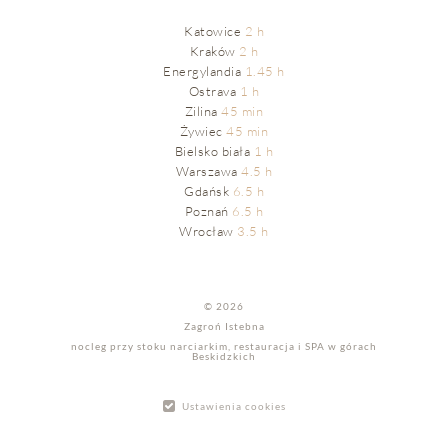
Katowice
2 h
Kraków
2 h
Energylandia
1.45 h
Ostrava
1 h
Zilina
45 min
Żywiec
45 min
Bielsko biała
1 h
Warszawa
4.5 h
Gdańsk
6.5 h
Poznań
6.5 h
Wrocław
3.5 h
© 2026
Zagroń Istebna
nocleg przy stoku narciarkim, restauracja i SPA w górach
Beskidzkich
Ustawienia cookies