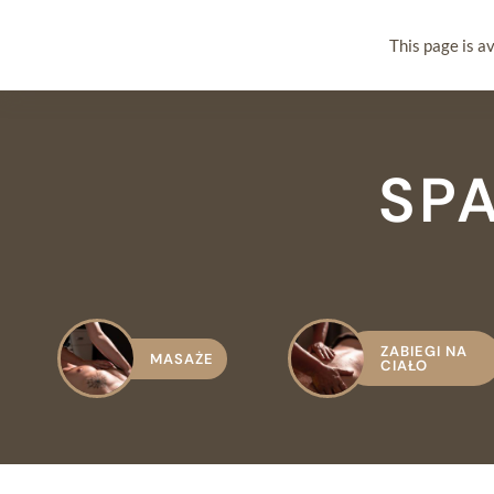
This page is av
REZERWACJA
KUP VOUCHER
SP
ZABIEGI NA
MASAŻE
CIAŁO