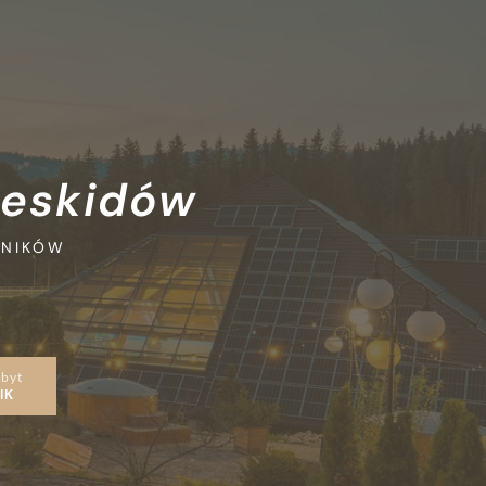
Beskidów
DNIKÓW
obyt
IK