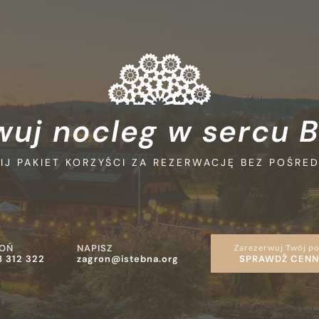
T
wuj nocleg w sercu 
IJ PAKIET KORZYŚCI ZA REZERWACJĘ BEZ POŚRE
OŃ
NAPISZ
Zarezerwuj Twój p
SPRAWDŹ CENN
8 312 322
zagron@istebna.org