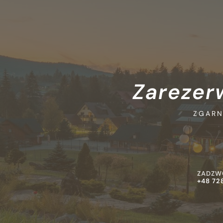
KONTAK
Zarezer
ZGARN
ZADZW
+48 72