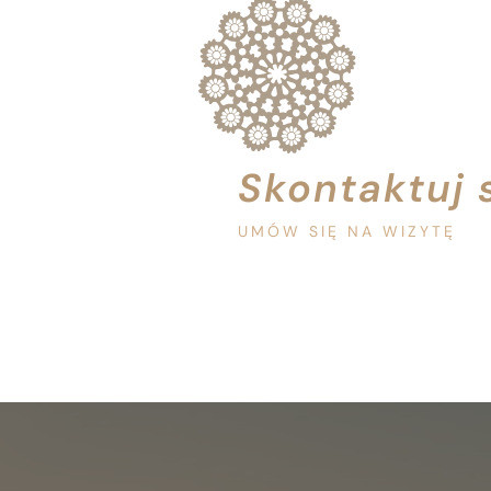
HOTEL
OFERTY 
POKOJE
Skontaktuj 
RESTAU
UMÓW SIĘ NA WIZYTĘ
PARK W
MEDICAL
ATRAKC
GALERIA