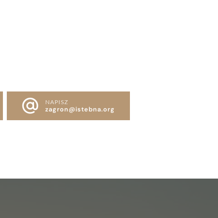
ieci
rty
znes
NAPISZ
zagron@istebna.org
 przyjęcia
prezy
e lato 2026
unarium
 kompleksu Zagroń
nsjonat