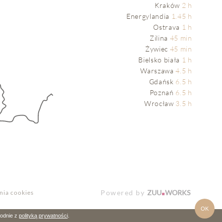
Kraków
2 h
Energylandia
1.45 h
Ostrava
1 h
Zilina
45 min
Żywiec
45 min
Bielsko biała
1 h
Warszawa
4.5 h
Gdańsk
6.5 h
Poznań
6.5 h
Wrocław
3.5 h
Powered by
ZUU
WORKS
nia cookies
OK
godnie z
polityką prywatności
.