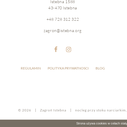
Istebna 1588
43-470 Istebna
+48 728 312 322
zagron@istebna.org
REGULAMIN
POLITYKA PRYWATNOSCI
BLOG
© 2026
Zagroń Istebna
nocleg przy stoku narciarkim,
Strona używa cookies w celach staty