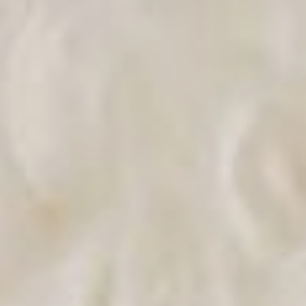
HOTEL
Dzieci
OFERTY
SPECJALNE
Narty
POKOJE