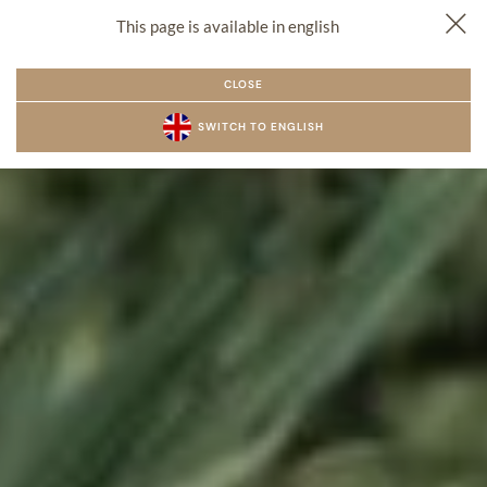
This page is available in english
PL
EN
CZ
REZERWACJA
MENU
CLOSE
SWITCH TO ENGLISH