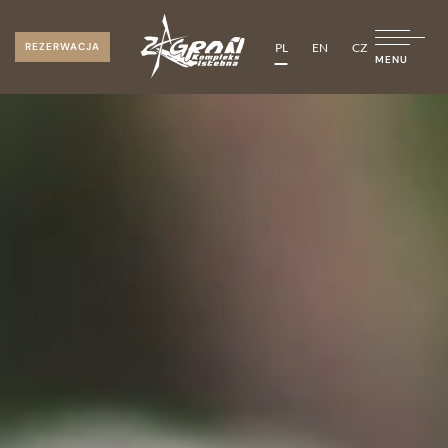
PL
EN
CZ
REZERWACJA
MENU