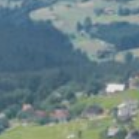
HOTEL
Dzieci
OFERTY
SPECJALNE
Narty
POKOJE
Biznes
RESTAURACJA
PARK WODNY
Wesela i przyjęcia
Imprezy