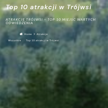
MEDICAL SPA
Top 10 atrakcji w Trójwsi
Otwarcie lato 2026
ATRAKCJE
Saunarium
GALERIA
ATRAKCJE TRÓJWSI – TOP 10 MIEJSC WARTYCH
200m od kompleksu
ODWIEDZENIA
Zagroń
Pensjonat
KONTAKT
Home
Atrakcje
Wszystkie
Top 10 atrakcji w Trójwsi